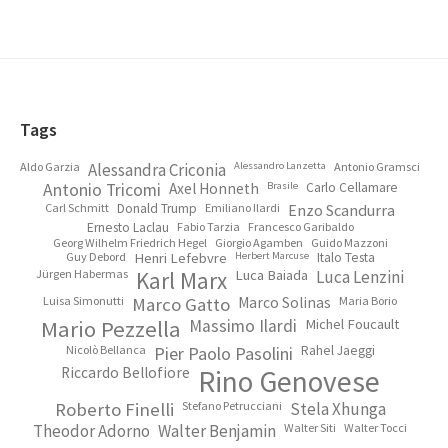
Footer
Tags
Aldo Garzia
Alessandra Criconia
Alessandro Lanzetta
Antonio Gramsci
Antonio Tricomi
Axel Honneth
Brasile
Carlo Cellamare
Carl Schmitt
Donald Trump
Emiliano Ilardi
Enzo Scandurra
Ernesto Laclau
Fabio Tarzia
Francesco Garibaldo
Georg Wilhelm Friedrich Hegel
Giorgio Agamben
Guido Mazzoni
Guy Debord
Henri Lefebvre
Herbert Marcuse
Italo Testa
Jürgen Habermas
Karl Marx
Luca Baiada
Luca Lenzini
Luisa Simonutti
Marco Gatto
Marco Solinas
Maria Borio
Mario Pezzella
Massimo Ilardi
Michel Foucault
Nicolò Bellanca
Pier Paolo Pasolini
Rahel Jaeggi
Riccardo Bellofiore
Rino Genovese
Roberto Finelli
Stefano Petrucciani
Stela Xhunga
Theodor Adorno
Walter Benjamin
Walter Siti
Walter Tocci