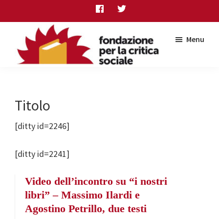
Skip
Skip
Skip
to
to
to
main
primary
footer
Menu
content
sidebar
Fondazione
per
la
critica
Titolo
sociale
[ditty id=2246]
[ditty id=2241]
Video dell’incontro su “i nostri
libri” – Massimo Ilardi e
Agostino Petrillo, due testi