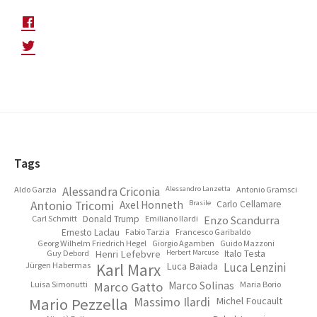
Footer
Tags
Aldo Garzia
Alessandra Criconia
Alessandro Lanzetta
Antonio Gramsci
Antonio Tricomi
Axel Honneth
Brasile
Carlo Cellamare
Carl Schmitt
Donald Trump
Emiliano Ilardi
Enzo Scandurra
Ernesto Laclau
Fabio Tarzia
Francesco Garibaldo
Georg Wilhelm Friedrich Hegel
Giorgio Agamben
Guido Mazzoni
Guy Debord
Henri Lefebvre
Herbert Marcuse
Italo Testa
Jürgen Habermas
Karl Marx
Luca Baiada
Luca Lenzini
Luisa Simonutti
Marco Gatto
Marco Solinas
Maria Borio
Mario Pezzella
Massimo Ilardi
Michel Foucault