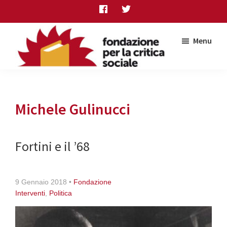
Skip
Skip
Skip
to
to
to
main
primary
footer
Menu
content
sidebar
Fondazione
per
la
critica
Michele Gulinucci
sociale
Fortini e il ’68
9 Gennaio 2018
•
Fondazione
Interventi
,
Politica