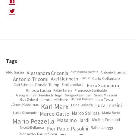
Footer
Tags
Aldo Garzia
Alessandra Criconia
Alessandro Lanzetta
Antonio Gramsci
Antonio Tricomi
Axel Honneth
Brasile
Carlo Cellamare
Carl Schmitt
Donald Trump
Emiliano Ilardi
Enzo Scandurra
Ernesto Laclau
Fabio Tarzia
Francesco Garibaldo
Georg Wilhelm Friedrich Hegel
Giorgio Agamben
Guido Mazzoni
Guy Debord
Henri Lefebvre
Herbert Marcuse
Italo Testa
Jürgen Habermas
Karl Marx
Luca Baiada
Luca Lenzini
Luisa Simonutti
Marco Gatto
Marco Solinas
Maria Borio
Mario Pezzella
Massimo Ilardi
Michel Foucault
Nicolò Bellanca
Pier Paolo Pasolini
Rahel Jaeggi
Riccardo Bellofiore