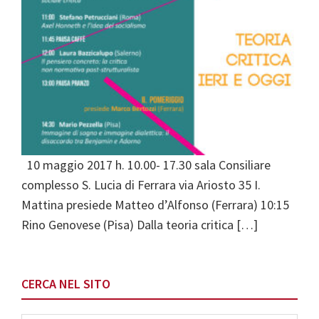
10 maggio 2017 h. 10.00- 17.30 sala Consiliare
complesso S. Lucia di Ferrara via Ariosto 35 I.
Mattina presiede Matteo d’Alfonso (Ferrara) 10:15
Rino Genovese (Pisa) Dalla teoria critica […]
Primary
CERCA NEL SITO
Sidebar