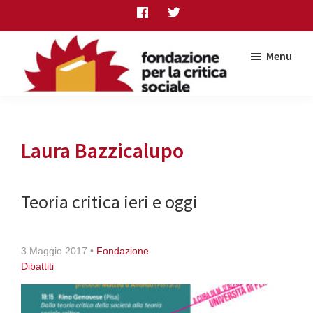
Skip
Skip
Skip
to
to
to
main
primary
footer
Menu
content
sidebar
Fondazione
per
la
critica
Laura Bazzicalupo
sociale
Teoria critica ieri e oggi
3 Maggio 2017
•
Fondazione
Dibattiti