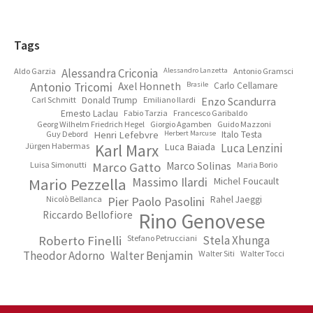
Footer
Tags
Aldo Garzia
Alessandra Criconia
Alessandro Lanzetta
Antonio Gramsci
Antonio Tricomi
Axel Honneth
Brasile
Carlo Cellamare
Carl Schmitt
Donald Trump
Emiliano Ilardi
Enzo Scandurra
Ernesto Laclau
Fabio Tarzia
Francesco Garibaldo
Georg Wilhelm Friedrich Hegel
Giorgio Agamben
Guido Mazzoni
Guy Debord
Henri Lefebvre
Herbert Marcuse
Italo Testa
Jürgen Habermas
Karl Marx
Luca Baiada
Luca Lenzini
Luisa Simonutti
Marco Gatto
Marco Solinas
Maria Borio
Mario Pezzella
Massimo Ilardi
Michel Foucault
Nicolò Bellanca
Pier Paolo Pasolini
Rahel Jaeggi
Riccardo Bellofiore
Rino Genovese
Roberto Finelli
Stefano Petrucciani
Stela Xhunga
Theodor Adorno
Walter Benjamin
Walter Siti
Walter Tocci