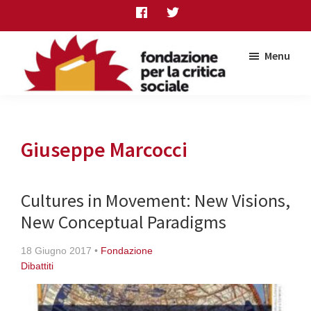
Skip
Skip
Skip
to
to
to
main
primary
footer
Menu
content
sidebar
Fondazione
per
la
critica
Giuseppe Marcocci
sociale
Cultures in Movement: New Visions,
New Conceptual Paradigms
18 Giugno 2017
•
Fondazione
Dibattiti