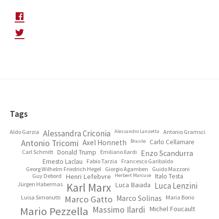
Footer
Tags
Aldo Garzia
Alessandra Criconia
Alessandro Lanzetta
Antonio Gramsci
Antonio Tricomi
Axel Honneth
Brasile
Carlo Cellamare
Carl Schmitt
Donald Trump
Emiliano Ilardi
Enzo Scandurra
Ernesto Laclau
Fabio Tarzia
Francesco Garibaldo
Georg Wilhelm Friedrich Hegel
Giorgio Agamben
Guido Mazzoni
Guy Debord
Henri Lefebvre
Herbert Marcuse
Italo Testa
Jürgen Habermas
Karl Marx
Luca Baiada
Luca Lenzini
Luisa Simonutti
Marco Gatto
Marco Solinas
Maria Borio
Mario Pezzella
Massimo Ilardi
Michel Foucault