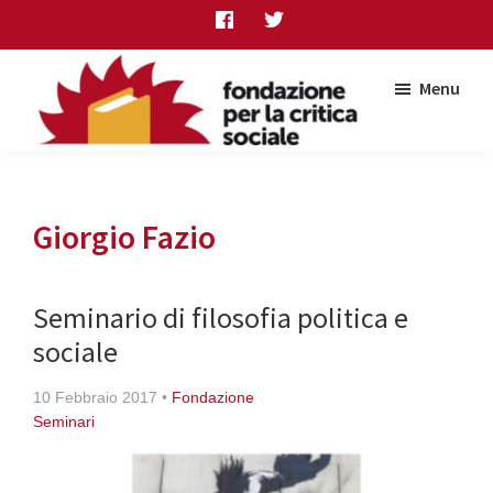
Skip
Skip
Skip
to
to
to
main
primary
footer
Menu
content
sidebar
Fondazione
per
la
critica
Giorgio Fazio
sociale
Seminario di filosofia politica e
sociale
10 Febbraio 2017
•
Fondazione
Seminari