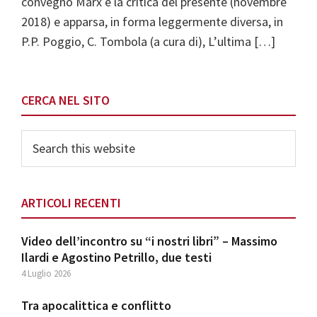
convegno Marx e la critica del presente (novembre
2018) e apparsa, in forma leggermente diversa, in
P.P. Poggio, C. Tombola (a cura di), L’ultima […]
Primary
CERCA NEL SITO
Sidebar
Search
this
website
ARTICOLI RECENTI
Video dell’incontro su “i nostri libri” – Massimo
Ilardi e Agostino Petrillo, due testi
4 Luglio 2026
Tra apocalittica e conflitto