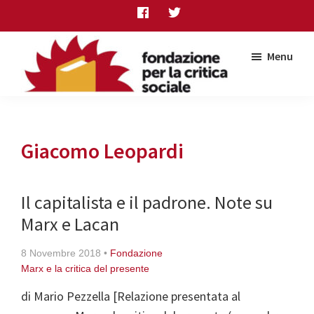
Skip
Skip
Skip
to
to
to
main
primary
footer
Menu
content
sidebar
Fondazione
per
la
critica
Giacomo Leopardi
sociale
Il capitalista e il padrone. Note su
Marx e Lacan
8 Novembre 2018
•
Fondazione
Marx e la critica del presente
di Mario Pezzella [Relazione presentata al