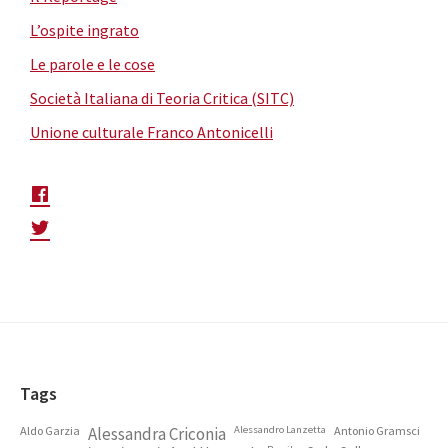
L’ospite ingrato
Le parole e le cose
Società Italiana di Teoria Critica (SITC)
Unione culturale Franco Antonicelli
Footer
Tags
Aldo Garzia
Alessandra Criconia
Alessandro Lanzetta
Antonio Gramsci