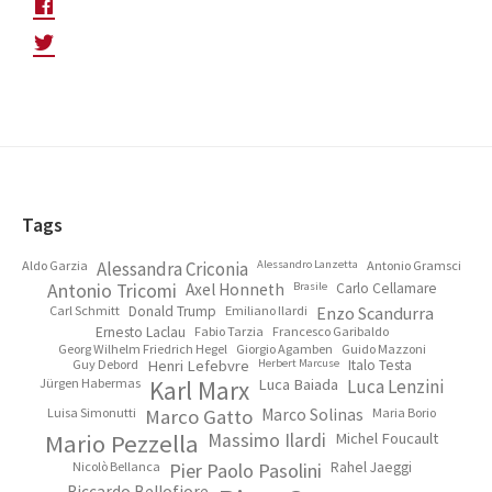
Footer
Tags
Aldo Garzia
Alessandra Criconia
Alessandro Lanzetta
Antonio Gramsci
Antonio Tricomi
Axel Honneth
Brasile
Carlo Cellamare
Carl Schmitt
Donald Trump
Emiliano Ilardi
Enzo Scandurra
Ernesto Laclau
Fabio Tarzia
Francesco Garibaldo
Georg Wilhelm Friedrich Hegel
Giorgio Agamben
Guido Mazzoni
Guy Debord
Henri Lefebvre
Herbert Marcuse
Italo Testa
Jürgen Habermas
Karl Marx
Luca Baiada
Luca Lenzini
Luisa Simonutti
Marco Gatto
Marco Solinas
Maria Borio
Mario Pezzella
Massimo Ilardi
Michel Foucault
Nicolò Bellanca
Pier Paolo Pasolini
Rahel Jaeggi
Riccardo Bellofiore