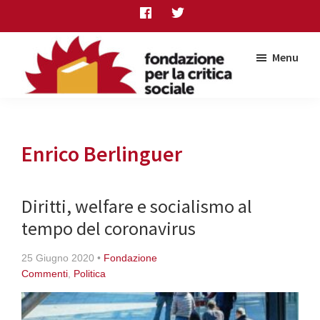
Skip
Skip
Skip
to
to
to
main
primary
footer
Menu
content
sidebar
Fondazione
per
la
critica
Enrico Berlinguer
sociale
Diritti, welfare e socialismo al
tempo del coronavirus
25 Giugno 2020
•
Fondazione
Commenti
,
Politica