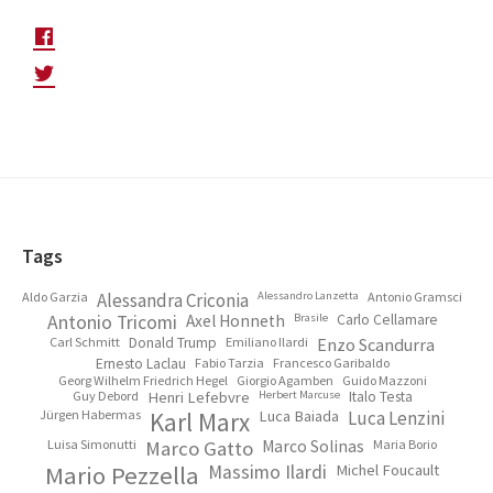
Footer
Tags
Aldo Garzia
Alessandra Criconia
Alessandro Lanzetta
Antonio Gramsci
Antonio Tricomi
Axel Honneth
Brasile
Carlo Cellamare
Carl Schmitt
Donald Trump
Emiliano Ilardi
Enzo Scandurra
Ernesto Laclau
Fabio Tarzia
Francesco Garibaldo
Georg Wilhelm Friedrich Hegel
Giorgio Agamben
Guido Mazzoni
Guy Debord
Henri Lefebvre
Herbert Marcuse
Italo Testa
Jürgen Habermas
Karl Marx
Luca Baiada
Luca Lenzini
Luisa Simonutti
Marco Gatto
Marco Solinas
Maria Borio
Mario Pezzella
Massimo Ilardi
Michel Foucault