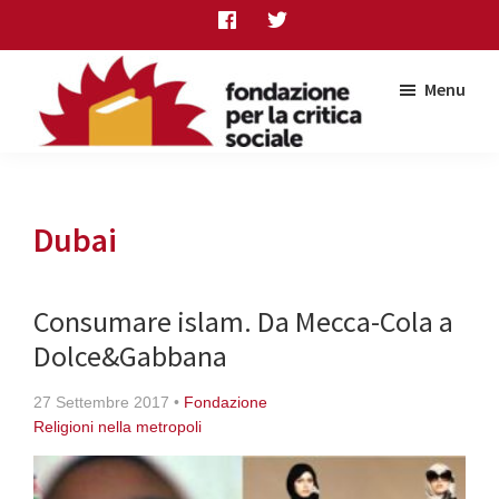
Skip
Skip
Skip
to
to
to
main
primary
footer
Menu
content
sidebar
Fondazione
per
la
critica
Dubai
sociale
Consumare islam. Da Mecca-Cola a
Dolce&Gabbana
27 Settembre 2017
•
Fondazione
Religioni nella metropoli