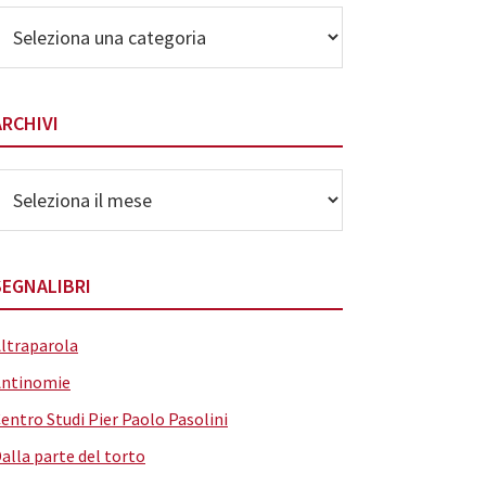
lenco
elle
ategorie
ARCHIVI
rchivi
SEGNALIBRI
ltraparola
Antinomie
entro Studi Pier Paolo Pasolini
alla parte del torto