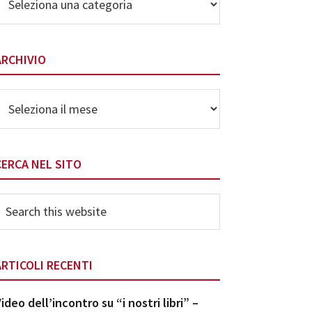
elle
ategorie
ARCHIVIO
rchivio
CERCA NEL SITO
earch
his
ebsite
ARTICOLI RECENTI
ideo dell’incontro su “i nostri libri” –