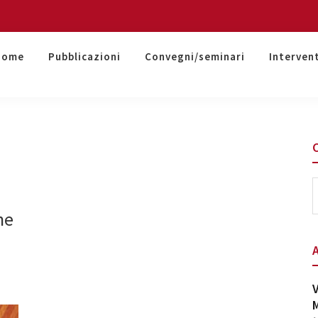
Home
Pubblicazioni
Convegni/seminari
Interven
S
t
he
w
V
M