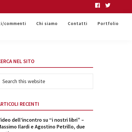
ti/commenti
Chi siamo
Contatti
Portfolio
Primary
CERCA NEL SITO
Sidebar
earch
his
ebsite
ARTICOLI RECENTI
ideo dell’incontro su “i nostri libri” –
assimo Ilardi e Agostino Petrillo, due