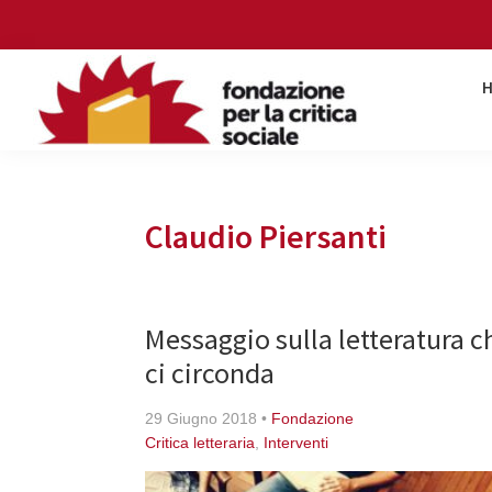
Skip
Skip
Skip
Skip
to
to
to
to
primary
main
primary
footer
navigation
content
sidebar
Fondazione
per
la
critica
Claudio Piersanti
sociale
Messaggio sulla letteratura c
ci circonda
29 Giugno 2018
•
Fondazione
Critica letteraria
,
Interventi