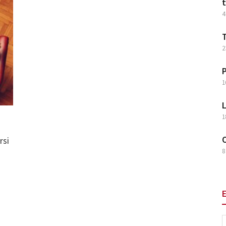
t
4
T
2
P
1
L
1
O
rsi
8
E