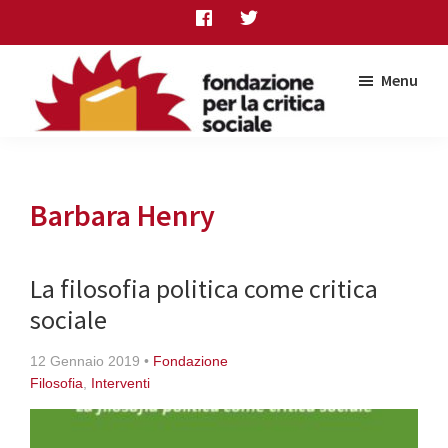
Skip
Skip
Skip
to
to
to
main
primary
footer
Menu
content
sidebar
Fondazione
per
la
critica
Barbara Henry
sociale
La filosofia politica come critica
sociale
12 Gennaio 2019
•
Fondazione
Filosofia
,
Interventi