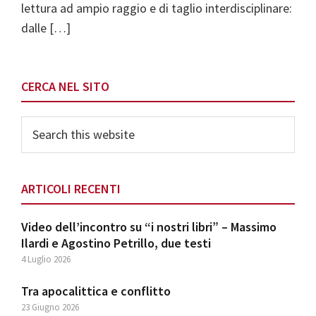
lettura ad ampio raggio e di taglio interdisciplinare:
dalle […]
Primary
CERCA NEL SITO
Sidebar
Search
this
website
ARTICOLI RECENTI
Video dell’incontro su “i nostri libri” – Massimo
Ilardi e Agostino Petrillo, due testi
4 Luglio 2026
Tra apocalittica e conflitto
23 Giugno 2026