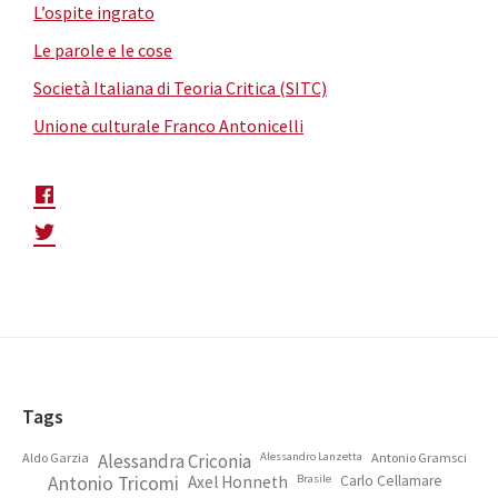
L’ospite ingrato
Le parole e le cose
Società Italiana di Teoria Critica (SITC)
Unione culturale Franco Antonicelli
Footer
Tags
Aldo Garzia
Alessandra Criconia
Alessandro Lanzetta
Antonio Gramsci
Antonio Tricomi
Axel Honneth
Brasile
Carlo Cellamare