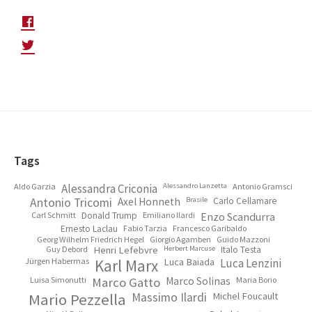
Footer
Tags
Aldo Garzia
Alessandra Criconia
Alessandro Lanzetta
Antonio Gramsci
Antonio Tricomi
Axel Honneth
Brasile
Carlo Cellamare
Carl Schmitt
Donald Trump
Emiliano Ilardi
Enzo Scandurra
Ernesto Laclau
Fabio Tarzia
Francesco Garibaldo
Georg Wilhelm Friedrich Hegel
Giorgio Agamben
Guido Mazzoni
Guy Debord
Henri Lefebvre
Herbert Marcuse
Italo Testa
Jürgen Habermas
Karl Marx
Luca Baiada
Luca Lenzini
Luisa Simonutti
Marco Gatto
Marco Solinas
Maria Borio
Mario Pezzella
Massimo Ilardi
Michel Foucault