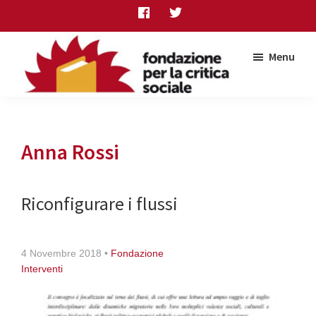
Skip
Skip
Skip
to
to
to
main
primary
footer
Menu
content
sidebar
Fondazione
per
la
critica
Anna Rossi
sociale
Riconfigurare i flussi
4 Novembre 2018
•
Fondazione
Interventi