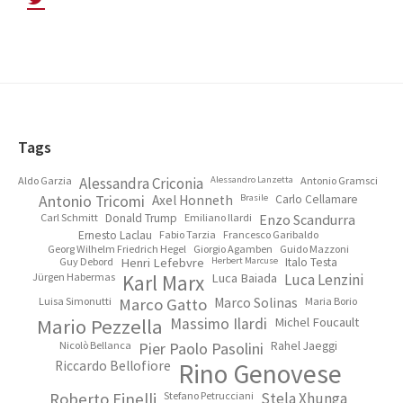
Footer
Tags
Aldo Garzia
Alessandra Criconia
Alessandro Lanzetta
Antonio Gramsci
Antonio Tricomi
Axel Honneth
Brasile
Carlo Cellamare
Carl Schmitt
Donald Trump
Emiliano Ilardi
Enzo Scandurra
Ernesto Laclau
Fabio Tarzia
Francesco Garibaldo
Georg Wilhelm Friedrich Hegel
Giorgio Agamben
Guido Mazzoni
Guy Debord
Henri Lefebvre
Herbert Marcuse
Italo Testa
Jürgen Habermas
Karl Marx
Luca Baiada
Luca Lenzini
Luisa Simonutti
Marco Gatto
Marco Solinas
Maria Borio
Mario Pezzella
Massimo Ilardi
Michel Foucault
Nicolò Bellanca
Pier Paolo Pasolini
Rahel Jaeggi
Riccardo Bellofiore
Rino Genovese
Roberto Finelli
Stefano Petrucciani
Stela Xhunga