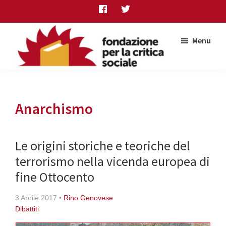
Skip
Skip
Skip
to
to
to
main
primary
footer
Menu
content
sidebar
Fondazione
per
la
critica
Anarchismo
sociale
Le origini storiche e teoriche del
terrorismo nella vicenda europea di
fine Ottocento
3 Aprile 2017
•
Rino Genovese
Dibattiti