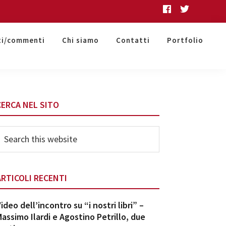
ti/commenti
Chi siamo
Contatti
Portfolio
Primary
CERCA NEL SITO
Sidebar
earch
his
ebsite
ARTICOLI RECENTI
ideo dell’incontro su “i nostri libri” –
assimo Ilardi e Agostino Petrillo, due