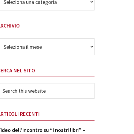
elle
ategorie
ARCHIVIO
rchivio
CERCA NEL SITO
earch
his
ebsite
ARTICOLI RECENTI
ideo dell’incontro su “i nostri libri” –