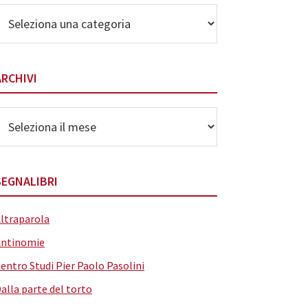
lenco
elle
ategorie
ARCHIVI
rchivi
SEGNALIBRI
ltraparola
Antinomie
entro Studi Pier Paolo Pasolini
alla parte del torto