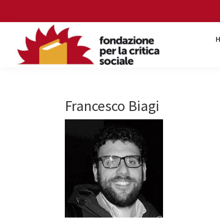
Skip
Skip
Skip
Skip
to
to
to
to
primary
main
primary
footer
navigation
content
sidebar
Fondazione
per
la
critica
Francesco Biagi
sociale