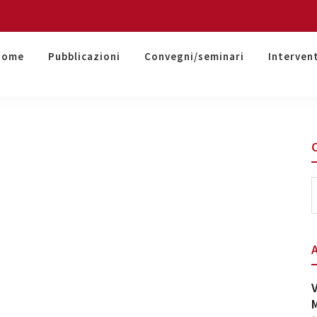
Home
Pubblicazioni
Convegni/seminari
Interven
S
t
w
V
M