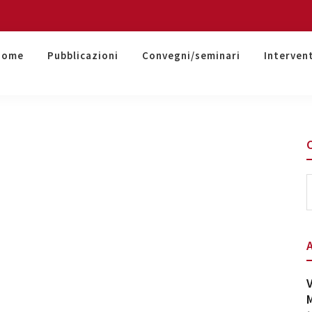
Home
Pubblicazioni
Convegni/seminari
Interven
S
t
w
V
M