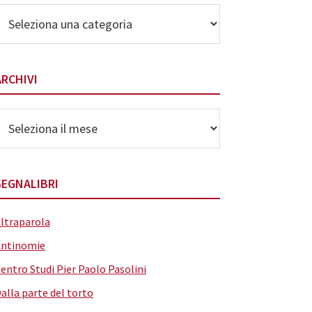
lenco
elle
ategorie
ARCHIVI
rchivi
SEGNALIBRI
ltraparola
Antinomie
entro Studi Pier Paolo Pasolini
alla parte del torto