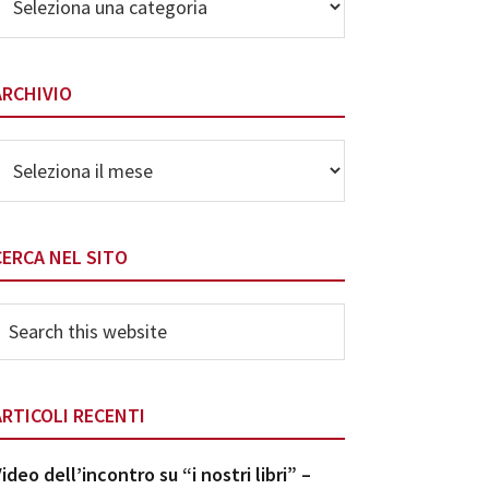
elle
ategorie
ARCHIVIO
rchivio
CERCA NEL SITO
earch
his
ebsite
ARTICOLI RECENTI
ideo dell’incontro su “i nostri libri” –