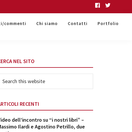
ti/commenti
Chi siamo
Contatti
Portfolio
Primary
CERCA NEL SITO
Sidebar
earch
his
ebsite
ARTICOLI RECENTI
ideo dell’incontro su “i nostri libri” –
assimo Ilardi e Agostino Petrillo, due