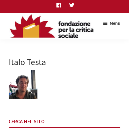
Skip
Skip
Skip
to
to
to
main
primary
footer
Menu
content
sidebar
Fondazione
per
la
critica
Italo Testa
sociale
Primary
CERCA NEL SITO