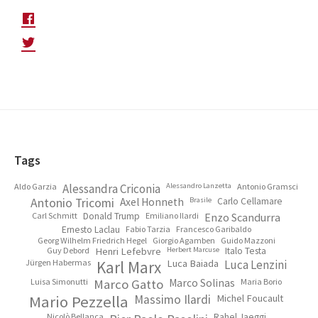
Footer
Tags
Aldo Garzia
Alessandra Criconia
Alessandro Lanzetta
Antonio Gramsci
Antonio Tricomi
Axel Honneth
Brasile
Carlo Cellamare
Carl Schmitt
Donald Trump
Emiliano Ilardi
Enzo Scandurra
Ernesto Laclau
Fabio Tarzia
Francesco Garibaldo
Georg Wilhelm Friedrich Hegel
Giorgio Agamben
Guido Mazzoni
Guy Debord
Henri Lefebvre
Herbert Marcuse
Italo Testa
Jürgen Habermas
Karl Marx
Luca Baiada
Luca Lenzini
Luisa Simonutti
Marco Gatto
Marco Solinas
Maria Borio
Mario Pezzella
Massimo Ilardi
Michel Foucault
Nicolò Bellanca
Rahel Jaeggi